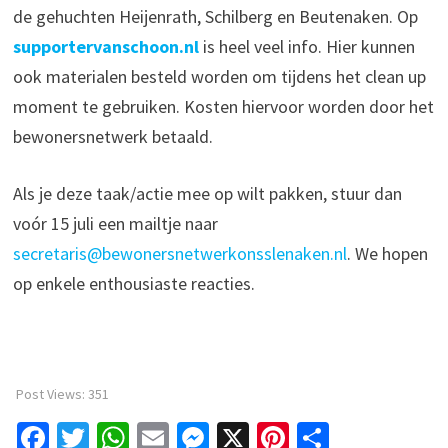
de gehuchten Heijenrath, Schilberg en Beutenaken. Op
supportervanschoon.nl
is heel veel info. Hier kunnen
ook materialen besteld worden om tijdens het clean up
moment te gebruiken. Kosten hiervoor worden door het
bewonersnetwerk betaald.
Als je deze taak/actie mee op wilt pakken, stuur dan
voór 15 juli een mailtje naar
secretaris@bewonersnetwerkonsslenaken.nl
. We hopen
op enkele enthousiaste reacties.
Post Views:
351
Fa
T
W
E
M
X
Pi
D