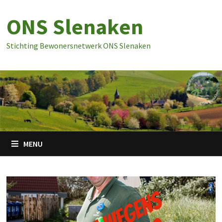
Ga
ONS Slenaken
naar
de
inhoud
Stichting Bewonersnetwerk ONS Slenaken
MENU